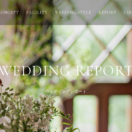
CONCEPT
FACILITY
WEDDING STYLE
REPORT
CUI
WEDDING REPOR
ウェディングレポート