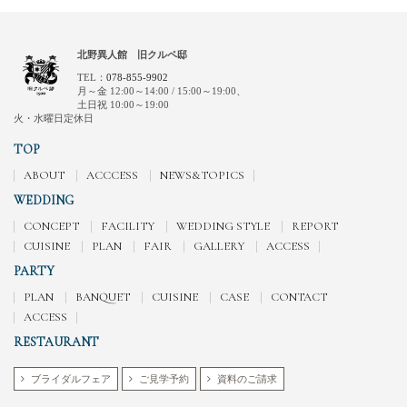
北野異人館 旧クルペ邸
TEL：
078-855-9902
月～金 12:00～14:00 / 15:00～19:00、
土日祝 10:00～19:00
火・水曜日定休日
TOP
ABOUT
ACCCESS
NEWS&TOPICS
WEDDING
CONCEPT
FACILITY
WEDDING STYLE
REPORT
CUISINE
PLAN
FAIR
GALLERY
ACCESS
PARTY
PLAN
BANQUET
CUISINE
CASE
CONTACT
ACCESS
RESTAURANT
ブライダルフェア
ご見学予約
資料のご請求