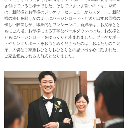
き付けているご様子でした。そしていよいよ誓いのトキ。挙式
は、新郎様とお母様のジャケットセレモニーからスタート。新郎
様の幸せを願うかのようにバージンロードへと送り出すお母様の
優しい眼差しが、印象的なワンシーンに。新婦様は、お父様とと
もにご入場。お母様による丁寧なベールダウンののち、お父様と
ともにバージンロードをゆっくりと歩まれました。ブーケサポー
トやリングサポートをおつとめくださったのは、おふたりのご兄
弟。大切なご家族おひとりおひとりとの思い出を心に刻まれた、
ご家族愛あふれる人前式となりました。