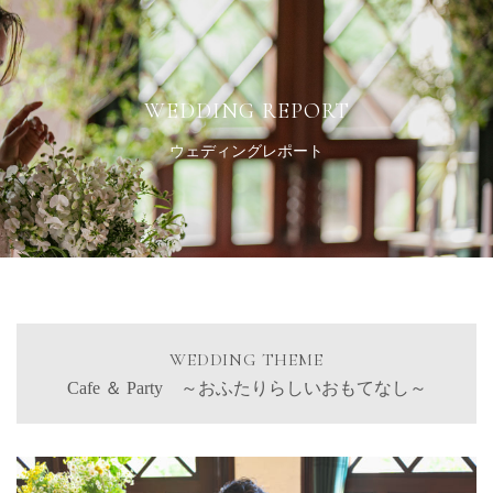
wedding
Toggle
navigation
WEDDING REPORT
ウェディングレポート
WEDDING THEME
Cafe ＆ Party ～おふたりらしいおもてなし～