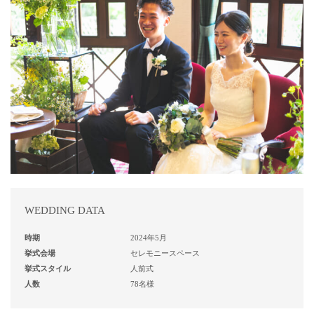
WEDDING DATA
時期
2024年5月
挙式会場
セレモニースペース
挙式スタイル
人前式
人数
78名様