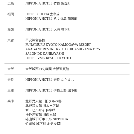
広島
NIPPONIA HOTEL 竹原 製塩町
福岡
HOTEL CULTIA 太宰府
NIPPONIA HOTEL 八女福島 商家町
愛媛
NIPPONIA HOTEL 大洲 城下町
京都
平安神宮会館
FUNATSURU KYOTO KAMOGAWA RESORT
AKAGANE RESORT KYOTO HIGASHIYAMA 1925
SALON DE KANBAYASHI
HOTEL VMG RESORT KYOTO
大阪
⼤阪城⻄の丸庭園 ⼤阪迎賓館
奈良
NIPPONIA HOTEL 奈良 ならまち
三重
NIPPONIA HOTEL 伊賀上野 城下町
兵庫
北野異人館 旧クルペ邸
北野異人館 旧ムーア邸
ザ・ヒルサイド神⼾
神⼾迎賓館 旧⻄尾邸
篠⼭城下町ホテル NIPPONIA
⽵⽥城 城下町 ホテルEN