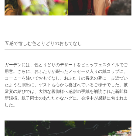
五感で愉しむ色とりどりのおもてなし
ガーデンには、色とりどりのデザートをビュッフェスタイルでご
用意。さらに、おふたりが綴ったメッセージ入りの紙コップに、
コーヒーを注いでおもてなし。おふたりの将来の夢に一歩近づい
たような演出に、ゲストも心から喜ばれているご様子でした。披
露宴の結びでは、大切な親御様へ感謝の手紙を朗読された新郎様
新婦様。親子同士のあたたかなハグに、会場中が感動に包まれま
した。