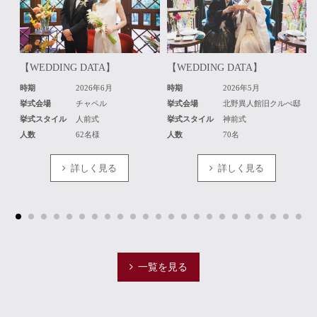
【WEDDING DATA】
【WEDDING DATA】
時期
2026年6月
時期
2026年5月
挙式会場
チャペル
挙式会場
北野異人館旧クルぺ邸
挙式スタイル
人前式
挙式スタイル
神前式
人数
62名様
人数
70名
詳しく見る
詳しく見る
一覧を見る