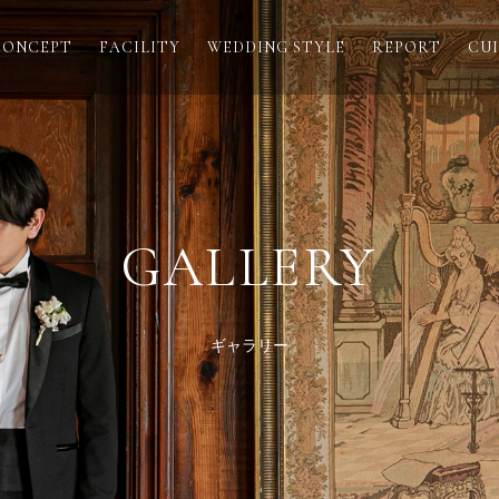
CONCEPT
FACILITY
WEDDING STYLE
REPORT
CUI
GALLERY
ギャラリー