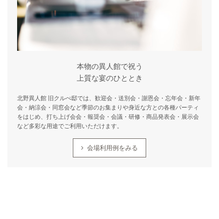
本物の異人館で祝う
上質な宴のひととき
​​北野異人館 旧クルぺ邸では、歓迎会・送別会・謝恩会・忘年会・新年
会・納涼会・同窓会など季節のお集まりや身近な方との各種パーティ
をはじめ、打ち上げ会会・報奨会・会議・研修・商品発表会・展示会
など多彩な用途でご利用いただけます。
会場利用例をみる