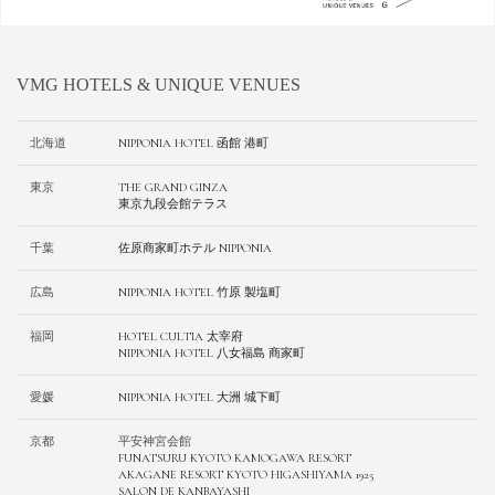
VMG HOTELS & UNIQUE VENUES
北海道
NIPPONIA HOTEL 函館 港町
東京
THE GRAND GINZA
東京九段会館テラス
千葉
佐原商家町ホテル NIPPONIA
広島
NIPPONIA HOTEL 竹原 製塩町
福岡
HOTEL CULTIA 太宰府
NIPPONIA HOTEL 八女福島 商家町
愛媛
NIPPONIA HOTEL 大洲 城下町
京都
平安神宮会館
FUNATSURU KYOTO KAMOGAWA RESORT
AKAGANE RESORT KYOTO HIGASHIYAMA 1925
SALON DE KANBAYASHI