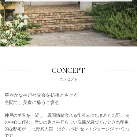
CONCEPT
コンセプト
華やかな神戸社交会を彷彿とさせる
空間で、美食に酔うご宴会
神戸の美景を一望し、異国情緒溢れる街並みに包まれた北野。
そ
の中心に佇む、歴史の趣と神戸らしい洗練が息づくひときわ印象
的な邸宅が
「北野異人館 旧クルペ邸 セントジョージジャパン」
です。