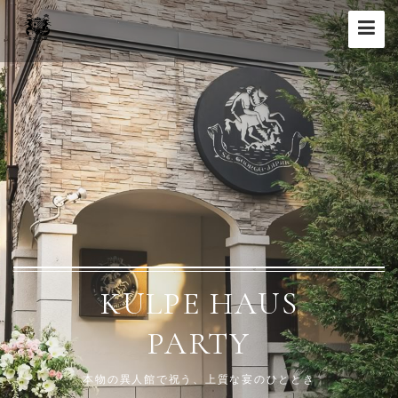
Toggle
navigat
KULPE HAUS
PARTY
本物の異人館で祝う、上質な宴のひととき