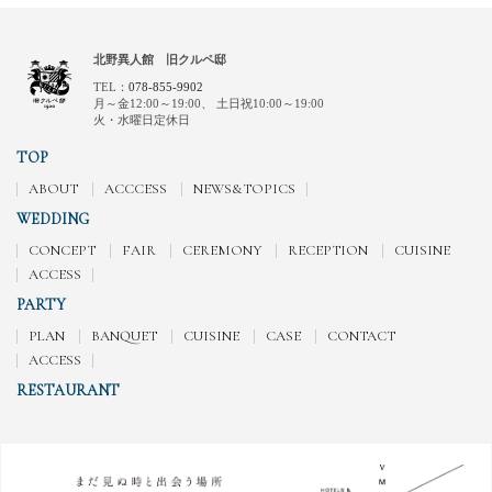
北野異人館 旧クルペ邸
TEL：
078-855-9902
月～金12:00～19:00、
土日祝10:00～19:00
火・水曜日定休日
TOP
ABOUT
ACCCESS
NEWS&TOPICS
WEDDING
CONCEPT
FAIR
CEREMONY
RECEPTION
CUISINE
ACCESS
PARTY
PLAN
BANQUET
CUISINE
CASE
CONTACT
ACCESS
RESTAURANT