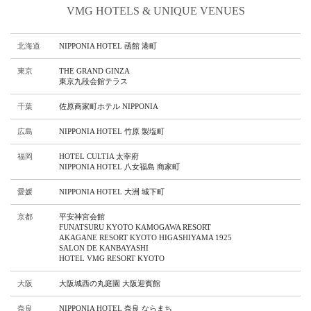
VMG HOTELS & UNIQUE VENUES
北海道
NIPPONIA HOTEL 函館 港町
東京
THE GRAND GINZA
東京九段会館テラス
千葉
佐原商家町ホテル NIPPONIA
広島
NIPPONIA HOTEL 竹原 製塩町
福岡
HOTEL CULTIA 太宰府
NIPPONIA HOTEL 八女福島 商家町
愛媛
NIPPONIA HOTEL 大洲 城下町
京都
平安神宮会館
FUNATSURU KYOTO KAMOGAWA RESORT
AKAGANE RESORT KYOTO HIGASHIYAMA 1925
SALON DE KANBAYASHI
HOTEL VMG RESORT KYOTO
大阪
⼤阪城⻄の丸庭園 ⼤阪迎賓館
奈良
NIPPONIA HOTEL 奈良 ならまち