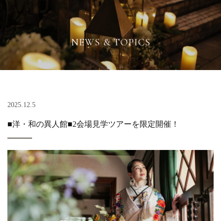
Toggle
wedding
navigation
NEWS & TOPICS
2025.12.5
■洋・和の異人館■2会場見学ツアーを限定開催！