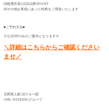
⑶提携衣裳2点目以降30%OFF
⑷その他お客様にあった特典をご用意いたします
■ご予約方法■
※公式HPのみのご案内となります※
＼詳細はこちらからご確認ください
ませ／
北野異人館 旧クルペ邸
VMG WEDDINGグループ