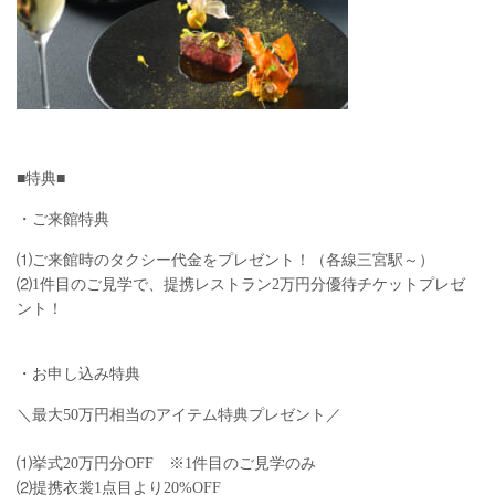
■特典■
・ご来館特典
⑴ご来館時のタクシー代金をプレゼント！（各線三宮駅～）
⑵1件目のご見学で、提携レストラン2万円分優待チケットプレゼ
ント！
・お申し込み特典
＼最大50万円相当のアイテム特典プレゼント／
⑴挙式20万円分OFF ※1件目のご見学のみ
⑵提携衣裳1点目より20%OFF