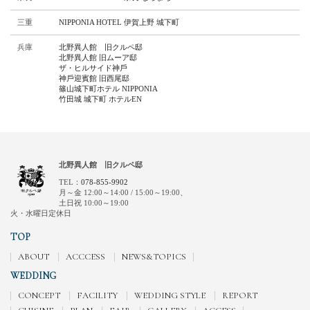
三重
NIPPONIA HOTEL 伊賀上野 城下町
兵庫
北野異人館 旧クルペ邸
北野異人館 旧ムーア邸
ザ・ヒルサイド神⼾
神⼾迎賓館 旧⻄尾邸
篠⼭城下町ホテル NIPPONIA
⽵⽥城 城下町 ホテルEN
北野異人館 旧クルペ邸
TEL：
078-855-9902
月～金 12:00～14:00 / 15:00～19:00、
土日祝 10:00～19:00
火・水曜日定休日
TOP
ABOUT
ACCCESS
NEWS&TOPICS
WEDDING
CONCEPT
FACILITY
WEDDING STYLE
REPORT