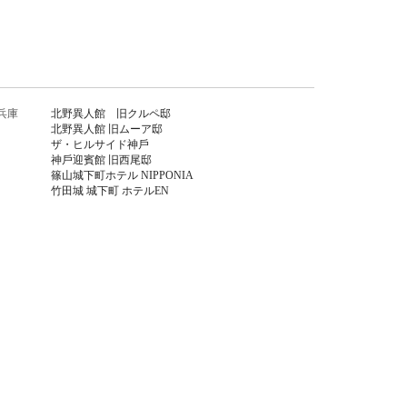
兵庫
北野異人館 旧クルペ邸
北野異人館 旧ムーア邸
ザ・ヒルサイド神⼾
神⼾迎賓館 旧⻄尾邸
篠⼭城下町ホテル NIPPONIA
⽵⽥城 城下町 ホテルEN