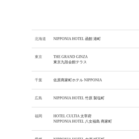
北海道
NIPPONIA HOTEL 函館 港町
東京
THE GRAND GINZA
東京九段会館テラス
千葉
佐原商家町ホテル NIPPONIA
広島
NIPPONIA HOTEL 竹原 製塩町
福岡
HOTEL CULTIA 太宰府
NIPPONIA HOTEL 八女福島 商家町