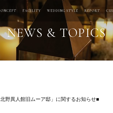
CONCEPT
FACILITY
WEDDING STYLE
REPORT
CUI
NEWS & TOPICS
「北野異人館旧ムーア邸」に関するお知らせ■