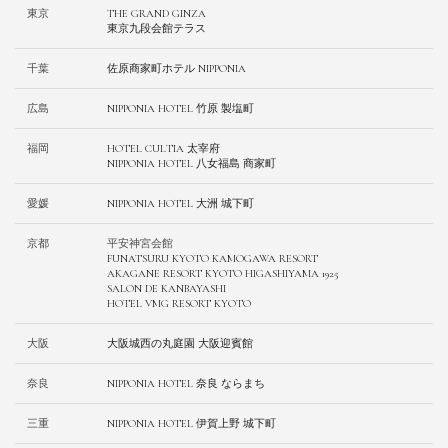
東京
THE GRAND GINZA
東京九段会館テラス
千葉
佐原商家町ホテル NIPPONIA
広島
NIPPONIA HOTEL 竹原 製塩町
福岡
HOTEL CULTIA 太宰府
NIPPONIA HOTEL 八女福島 商家町
愛媛
NIPPONIA HOTEL 大洲 城下町
京都
平安神宮会館
FUNATSURU KYOTO KAMOGAWA RESORT
AKAGANE RESORT KYOTO HIGASHIYAMA 1925
SALON DE KANBAYASHI
HOTEL VMG RESORT KYOTO
大阪
⼤阪城⻄の丸庭園 ⼤阪迎賓館
奈良
NIPPONIA HOTEL 奈良 ならまち
三重
NIPPONIA HOTEL 伊賀上野 城下町