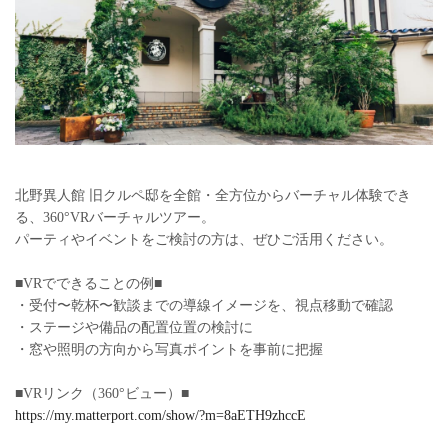
北野異人館 旧クルペ邸を
全館・全方位からバーチャル体験でき
る、360°VRバーチャルツアー。
パーティやイベントをご検討の方は、ぜひご活用ください。
■VRでできることの例■
・受付〜乾杯〜歓談までの導線イメージを、視点移動で確認
・ステージや備品の配置位置の検討に
・窓や照明の方向から写真ポイントを事前に把握
■VRリンク（360°ビュー）■
https://my.matterport.com/show/?m=8aETH9zhccE