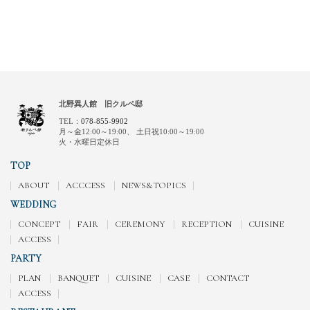
北野異人館 旧クルペ邸
TEL：
078-855-9902
月～金12:00～19:00、
土日祝10:00～19:00
火・水曜日定休日
TOP
ABOUT
ACCCESS
NEWS&TOPICS
WEDDING
CONCEPT
FAIR
CEREMONY
RECEPTION
CUISINE
ACCESS
PARTY
PLAN
BANQUET
CUISINE
CASE
CONTACT
ACCESS