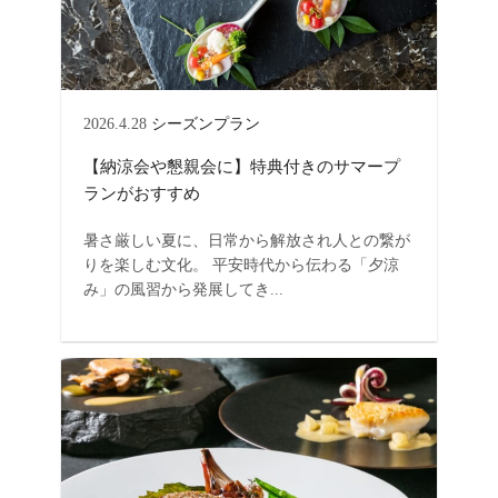
2026.4.28
シーズンプラン
【納涼会や懇親会に】特典付きのサマープ
ランがおすすめ
暑さ厳しい夏に、日常から解放され人との繋が
りを楽しむ文化。 平安時代から伝わる「夕涼
み」の風習から発展してき...