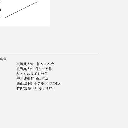
兵庫
北野異人館 旧クルペ邸
北野異人館 旧ムーア邸
ザ・ヒルサイド神⼾
神⼾迎賓館 旧⻄尾邸
篠⼭城下町ホテル NIPPONIA
⽵⽥城 城下町 ホテルEN