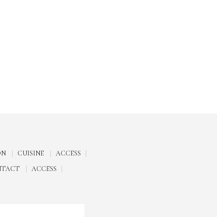
ON
CUISINE
ACCESS
NTACT
ACCESS