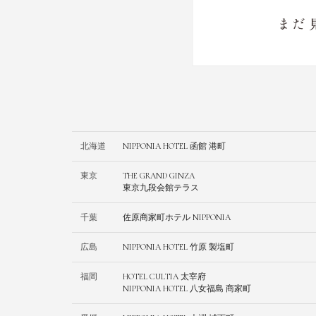
北海道
NIPPONIA HOTEL 函館 港町
東京
THE GRAND GINZA
東京九段会館テラス
千葉
佐原商家町ホテル NIPPONIA
広島
NIPPONIA HOTEL 竹原 製塩町
福岡
HOTEL CULTIA 太宰府
NIPPONIA HOTEL 八女福島 商家町