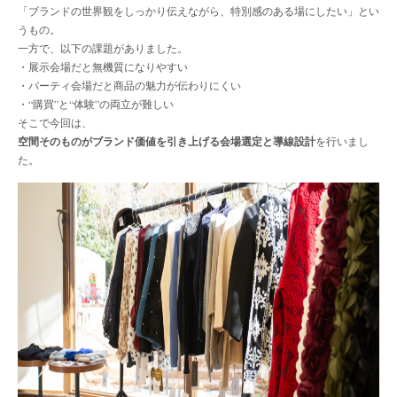
「ブランドの世界観をしっかり伝えながら、特別感のある場にしたい」とい
うもの。
一方で、以下の課題がありました。
・展示会場だと無機質になりやすい
・パーティ会場だと商品の魅力が伝わりにくい
・“購買”と“体験”の両立が難しい
そこで今回は、
空間そのものがブランド価値を引き上げる会場選定と導線設計
を行いまし
た。