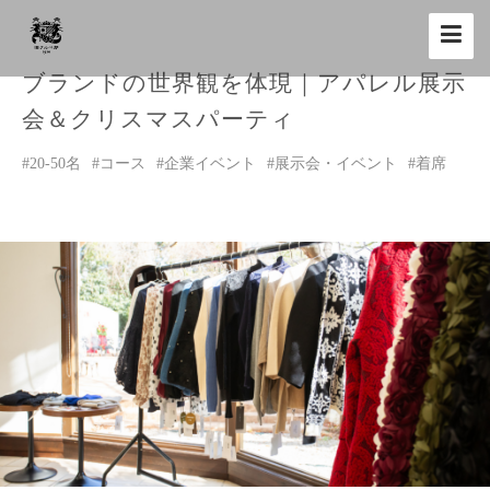
Toggle
navigat
ブランドの世界観を体現｜アパレル展示
会＆クリスマスパーティ
#20-50名
#コース
#企業イベント
#展示会・イベント
#着席