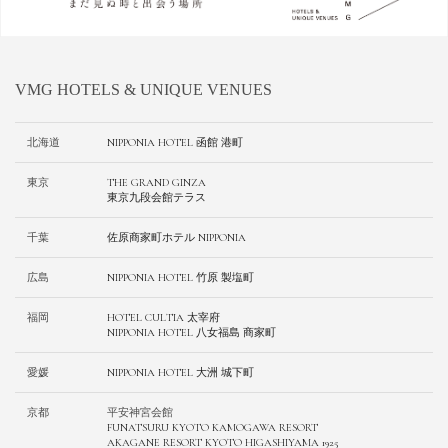
VMG HOTELS & UNIQUE VENUES
北海道
NIPPONIA HOTEL 函館 港町
東京
THE GRAND GINZA
東京九段会館テラス
千葉
佐原商家町ホテル NIPPONIA
広島
NIPPONIA HOTEL 竹原 製塩町
福岡
HOTEL CULTIA 太宰府
NIPPONIA HOTEL 八女福島 商家町
愛媛
NIPPONIA HOTEL 大洲 城下町
京都
平安神宮会館
FUNATSURU KYOTO KAMOGAWA RESORT
AKAGANE RESORT KYOTO HIGASHIYAMA 1925