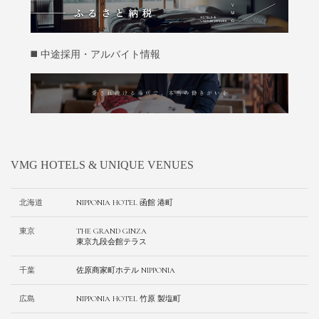
◼️ 中途採用・アルバイト情報
VMG HOTELS & UNIQUE VENUES
北海道
NIPPONIA HOTEL 函館 港町
東京
THE GRAND GINZA
東京九段会館テラス
千葉
佐原商家町ホテル NIPPONIA
広島
NIPPONIA HOTEL 竹原 製塩町