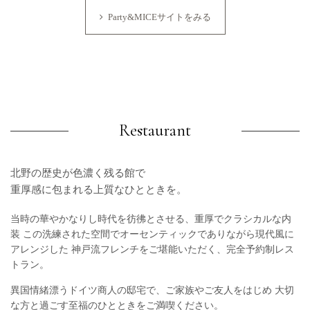
Party&MICEサイトをみる
Restaurant
北野の歴史が色濃く残る館で
重厚感に包まれる上質なひとときを。
当時の華やかなりし時代を彷彿とさせる、重厚でクラシカルな内
装
この洗練された空間でオーセンティックでありながら現代風に
アレンジした
神戸流フレンチをご堪能いただく、完全予約制レス
トラン。
異国情緒漂うドイツ商人の邸宅で、ご家族やご友人をはじめ
大切
な方と過ごす至福のひとときをご満喫ください。