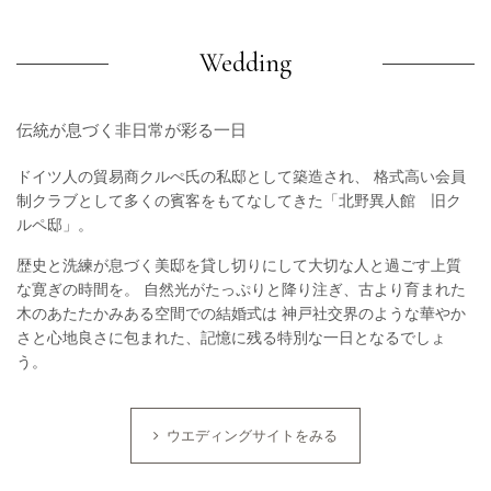
Wedding
伝統が息づく非日常が彩る一日
ドイツ人の貿易商クルぺ氏の私邸として築造され、
格式高い会員
制クラブとして多くの賓客をもてなしてきた「北野異人館 旧ク
ルペ邸」。
歴史と洗練が息づく美邸を貸し切りにして大切な人と過ごす上質
な寛ぎの時間を。
自然光がたっぷりと降り注ぎ、古より育まれた
木のあたたかみある空間での結婚式は
神戸社交界のような華やか
さと心地良さに包まれた、記憶に残る特別な一日となるでしょ
う。
ウエディングサイトをみる