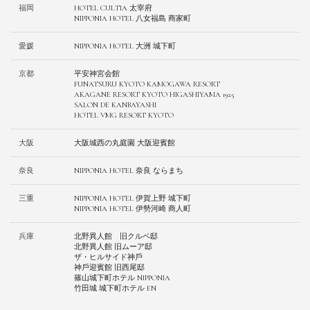
福岡
HOTEL CULTIA 太宰府
NIPPONIA HOTEL 八女福島 商家町
愛媛
NIPPONIA HOTEL 大洲 城下町
京都
平安神宮会館
FUNATSURU KYOTO KAMOGAWA RESORT
AKAGANE RESORT KYOTO HIGASHIYAMA 1925
SALON DE KANBAYASHI
HOTEL VMG RESORT KYOTO
大阪
⼤阪城⻄の丸庭園 ⼤阪迎賓館
奈良
NIPPONIA HOTEL 奈良 ならまち
三重
NIPPONIA HOTEL 伊賀上野 城下町
NIPPONIA HOTEL 伊勢河崎 商人町
兵庫
北野異人館 旧クルペ邸
北野異人館 旧ムーア邸
ザ・ヒルサイド神⼾
神⼾迎賓館 旧⻄尾邸
篠⼭城下町ホテル NIPPONIA
⽵⽥城 城下町ホテル EN