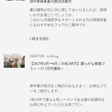
切W体感★夏の贅沢試食付
夏の陽気が日に日に増してまいりましたが、皆様
いかがお過ごしでしょうか。
これから式場見学をスタートされる方の情報収集
にもおすすめなフェアのご案内です。
続きを読む
wedding
2026/7/20
【2027年4月〜6月｜50名268万】麗らかな春婚プ
ラン＜37.5万円優待＞
来年春の挙式をご検討のみなさまへ、お得なプラ
ンをご紹介します。
1年の中で最も人気シーズンである春の結婚式を
お得に叶えていただける本プラン。