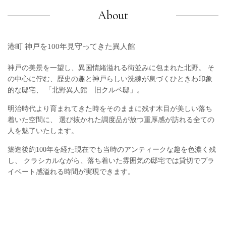
About
港町 神戸を100年見守ってきた異人館
神戸の美景を一望し、異国情緒溢れる街並みに包まれた北野。
そ
の中心に佇む、歴史の趣と神戸らしい洗練が息づくひときわ印象
的な邸宅、
「北野異人館 旧クルペ邸」。
明治時代より育まれてきた時をそのままに残す木目が美しい落ち
着いた空間に、
選び抜かれた調度品が放つ重厚感が訪れる全ての
人を魅了いたします。
築造後約100年を経た現在でも当時のアンティークな趣を色濃く残
し、
クラシカルながら、落ち着いた雰囲気の邸宅では貸切でプラ
イベート感溢れる時間が実現できます。