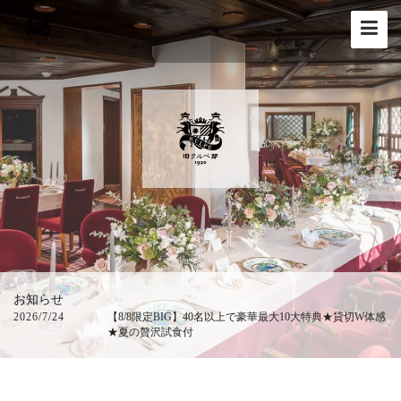
Toggle
navigat
お知らせ
2026/7/24
【8/8限定BIG】40名以上で豪華最大10大特典★貸切W体感
20
★夏の贅沢試食付