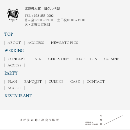
北野異人館 旧クルペ邸
TEL：
078-855-9902
月～金12:00～19:00、
土日祝10:00～19:00
火・水曜日定休日
TOP
ABOUT
ACCCESS
NEWS&TOPICS
WEDDING
CONCEPT
FAIR
CEREMONY
RECEPTION
CUISINE
ACCESS
PARTY
PLAN
BANQUET
CUISINE
CASE
CONTACT
ACCESS
RESTAURANT