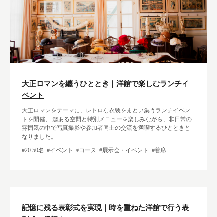
大正ロマンを纏うひととき｜洋館で楽しむランチイ
ベント
大正ロマンをテーマに、レトロな衣装をまとい集うランチイベン
トを開催。 趣ある空間と特別メニューを楽しみながら、非日常の
雰囲気の中で写真撮影や参加者同士の交流を満喫するひとときと
なりました。
#20-50名
#イベント
#コース
#展示会・イベント
#着席
記憶に残る表彰式を実現｜時を重ねた洋館で行う表