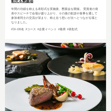
彰式＆懇親会
年間の功績を称える表彰式を実施後、懇親会を開催。 受賞者の発
表やスピーチで会場が盛り上がり、その後の歓談や食事を通して
参加者同士の交流が深まり、称え合う想いが次へとつながる場と
なりました。
#50-100名
#コース
#企業イベント
#着席
#表彰式