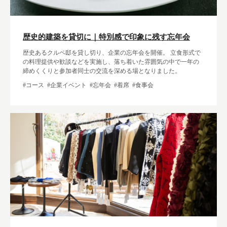
歴史的建築を貸切に｜特別感で印象に残す忘年会
歴史あるクルペ邸を貸し切り、企業の忘年会を開催。 立食形式で
の料理提供や歓談などを実施し、落ち着いた雰囲気の中で一年の
締めくくりと参加者同士の交流を深める場となりました。
#コース
#企業イベント
#忘年会
#着席
#食事会