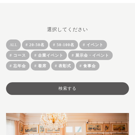
選択してください
ALL
# 20-50名
# 50-100名
# イベント
# コース
# 企業イベント
# 展示会・イベント
# 忘年会
# 着席
# 表彰式
# 食事会