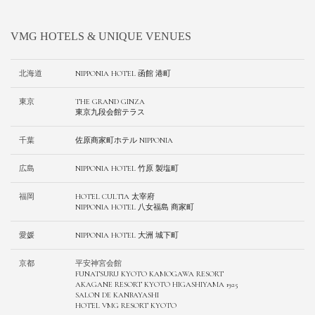
VMG HOTELS & UNIQUE VENUES
北海道
NIPPONIA HOTEL 函館 港町
東京
THE GRAND GINZA
東京九段会館テラス
千葉
佐原商家町ホテル NIPPONIA
広島
NIPPONIA HOTEL 竹原 製塩町
福岡
HOTEL CULTIA 太宰府
NIPPONIA HOTEL 八女福島 商家町
愛媛
NIPPONIA HOTEL 大洲 城下町
京都
平安神宮会館
FUNATSURU KYOTO KAMOGAWA RESORT
AKAGANE RESORT KYOTO HIGASHIYAMA 1925
SALON DE KANBAYASHI
HOTEL VMG RESORT KYOTO