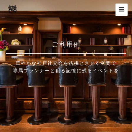
Toggle
navigat
ご利用例
華やかな神戸社交会を彷彿とさせる空間で
専属プランナーと創る記憶に残るイベントを