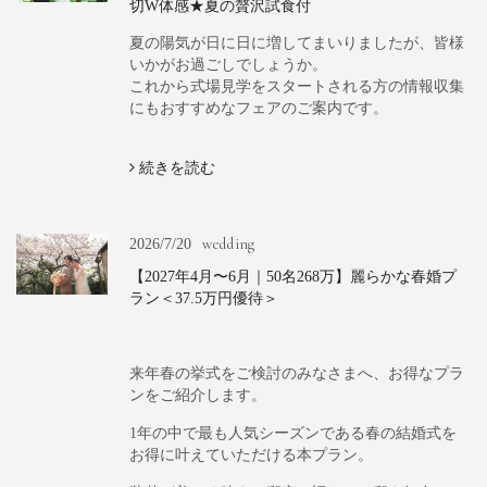
切W体感★夏の贅沢試食付
夏の陽気が日に日に増してまいりましたが、皆様
いかがお過ごしでしょうか。
これから式場見学をスタートされる方の情報収集
にもおすすめなフェアのご案内です。
続きを読む
wedding
2026/7/20
【2027年4月〜6月｜50名268万】麗らかな春婚プ
ラン＜37.5万円優待＞
来年春の挙式をご検討のみなさまへ、お得なプラ
ンをご紹介します。
1年の中で最も人気シーズンである春の結婚式を
お得に叶えていただける本プラン。